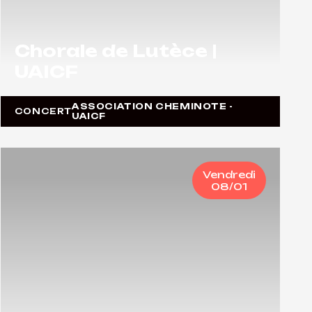
Chorale de Lutèce |
UAICF
ASSOCIATION CHEMINOTE -
CONCERT
UAICF
Vendredi
08/01