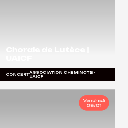
Chorale de Lutèce |
UAICF
ASSOCIATION CHEMINOTE -
CONCERT
UAICF
Vendredi
08/01