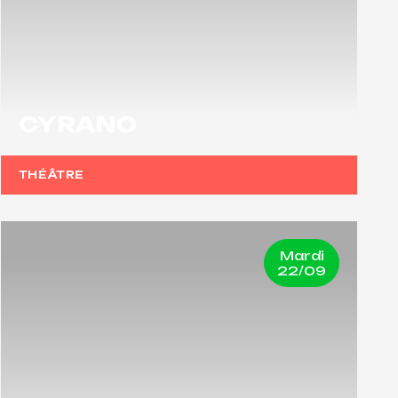
CYRANO
THÉÂTRE
Mardi
22/09