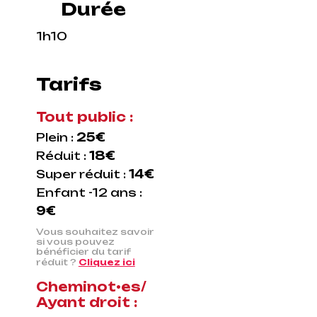
Durée
1h10
Tarifs
Tout public :
Plein :
25€
Réduit :
18€
Super réduit :
14€
Enfant -12 ans :
9€
Vous souhaitez savoir
si vous pouvez
bénéficier du tarif
réduit ?
Cliquez ici
Cheminot•es/
Ayant droit :