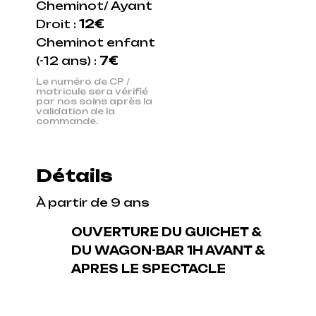
Cheminot/ Ayant
Droit :
12€
Cheminot enfant
(-12 ans) :
7€
Le numéro de CP /
matricule sera vérifié
par nos soins après la
validation de la
commande.
Détails
À partir de 9 ans
OUVERTURE DU GUICHET &
DU WAGON-BAR 1H AVANT &
APRES LE SPECTACLE