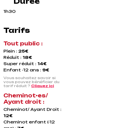
Durée
1h30
Tarifs
Tout public :
Plein :
25€
Réduit :
18€
Super réduit :
14€
Enfant -12 ans :
9€
Vous souhaitez savoir si
vous pouvez bénéficier du
tarif réduit ?
Cliquez ici
Cheminot•es/
Ayant droit :
Cheminot/ Ayant Droit :
12€
Cheminot enfant (-12