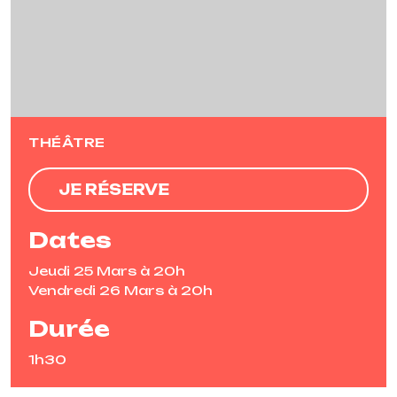
THÉÂTRE
JE RÉSERVE
Dates
Jeudi 25 Mars à 20h
Vendredi 26 Mars à 20h
Durée
1h30