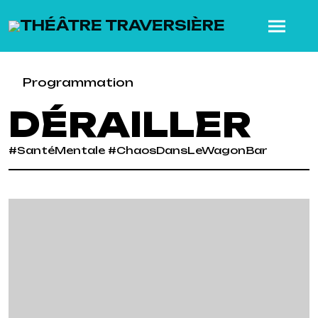
SKIP TO MAIN CONTENT
Programmation
DÉRAILLER
#SantéMentale #ChaosDansLeWagonBar
Previous
Next