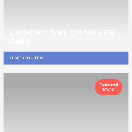
LA SORCIÈRE DANS LES
AIRS
CINÉ-GOÛTER
Samedi
10/10