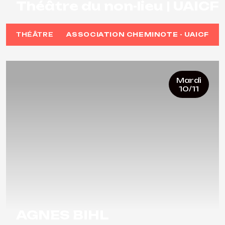
Théâtre du non-lieu | UAICF
THÉÂTRE
ASSOCIATION CHEMINOTE - UAICF
Mardi
10/11
AGNES BIHL