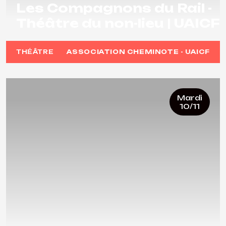
Les Compagnons du Rail -
Théâtre du non-lieu | UAICF
THÉÂTRE
ASSOCIATION CHEMINOTE - UAICF
Mardi
10/11