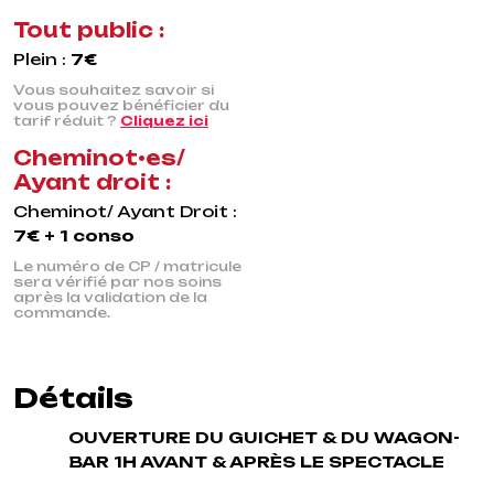
Tout public :
Plein :
7€
Vous souhaitez savoir si
vous pouvez bénéficier du
tarif réduit ?
Cliquez ici
Cheminot•es/
Ayant droit :
Cheminot/ Ayant Droit :
7€ + 1 conso
Le numéro de CP / matricule
sera vérifié par nos soins
après la validation de la
commande.
Détails
OUVERTURE DU GUICHET & DU WAGON-
BAR 1H AVANT & APRÈS LE SPECTACLE