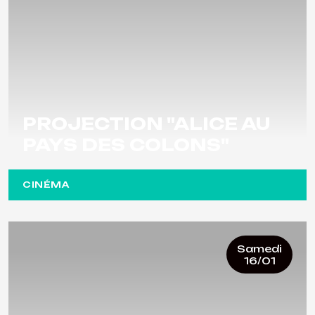
PROJECTION "ALICE AU
PAYS DES COLONS"
CINÉMA
Samedi
16/01