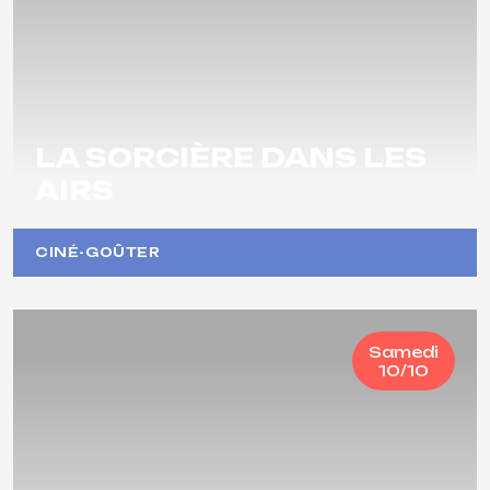
LA SORCIÈRE DANS LES
AIRS
CINÉ-GOÛTER
Samedi
10/10