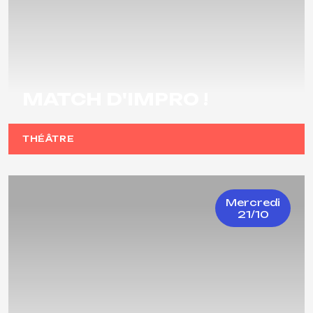
MATCH D'IMPRO !
THÉÂTRE
Mercredi
21/10