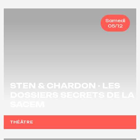
Samedi
05/12
STEN & CHARDON - LES
DOSSIERS SECRETS DE LA
SACEM
THÉÂTRE