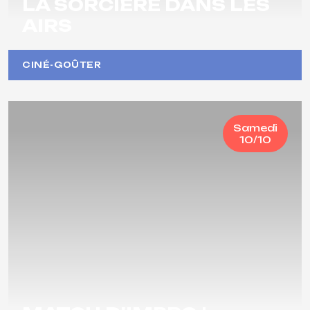
LA SORCIÈRE DANS LES
AIRS
CINÉ-GOÛTER
Samedi
10/10