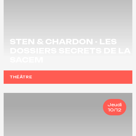
STEN & CHARDON - LES
DOSSIERS SECRETS DE LA
SACEM
THÉÂTRE
Jeudi
10/12