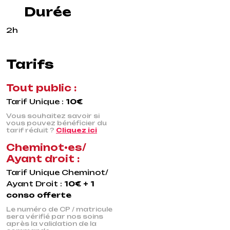
Durée
2h
Tarifs
Tout public :
Tarif Unique :
10€
Vous souhaitez savoir si
vous pouvez bénéficier du
tarif réduit ?
Cliquez ici
Cheminot•es/
Ayant droit :
Tarif Unique Cheminot/
Ayant Droit :
10€ + 1
conso offerte
Le numéro de CP / matricule
sera vérifié par nos soins
après la validation de la