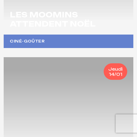
LES MOOMINS
ATTENDENT NOËL
CINÉ-GOÛTER
Jeudi
14/01