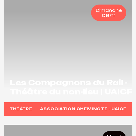
Dimanche
08/11
Les Compagnons du Rail -
Théâtre du non-lieu | UAICF
THÉÂTRE
ASSOCIATION CHEMINOTE - UAICF