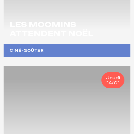
LES MOOMINS
ATTENDENT NOËL
CINÉ-GOÛTER
Jeudi
14/01