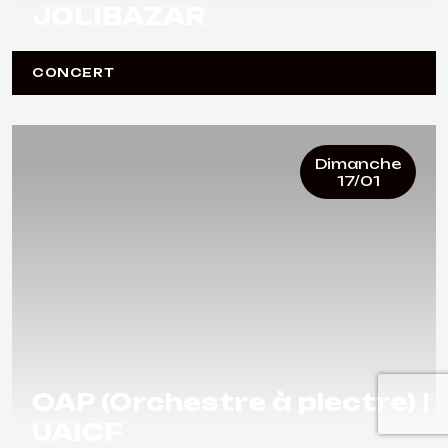
JOLIBAZAR
CONCERT
Dimanche
17/01
OAP (Orchestre à plectre) |
UAICF