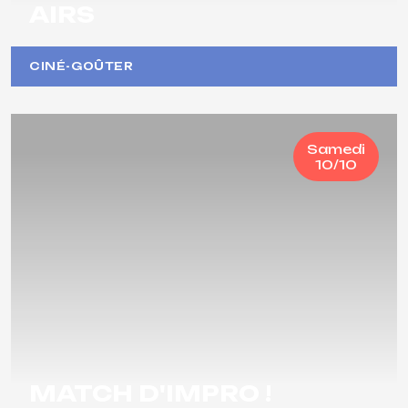
AIRS
CINÉ-GOÛTER
Samedi
10/10
MATCH D'IMPRO !