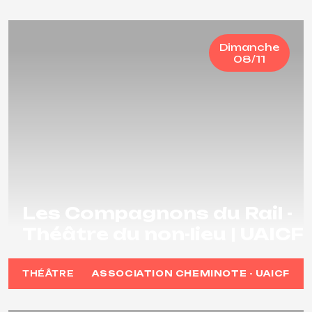
Dimanche
08/11
Les Compagnons du Rail -
Théâtre du non-lieu | UAICF
THÉÂTRE
ASSOCIATION CHEMINOTE - UAICF