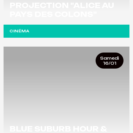
PROJECTION "ALICE AU
PAYS DES COLONS"
CINÉMA
Samedi
16/01
BLUE SUBURB HOUR &