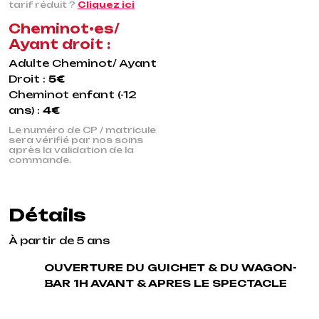
tarif réduit ?
Cliquez ici
Cheminot•es/
Ayant droit :
Adulte Cheminot/ Ayant
Droit :
5€
Cheminot enfant (-12
ans) :
4€
Le numéro de CP / matricule
sera vérifié par nos soins
après la validation de la
commande.
Détails
À partir de 5 ans
OUVERTURE DU GUICHET & DU WAGON-
BAR 1H AVANT & APRES LE SPECTACLE