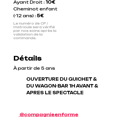
Ayant Droit :
10€
Cheminot enfant
(-12 ans) :
5€
Le numéro de CP /
matricule sera vérifié
par nos soins après la
validation de la
commande.
Détails
À partir de 5 ans
OUVERTURE DU GUICHET &
DU WAGON-BAR 1H AVANT &
APRES LE SPECTACLE
@compagnieenforme