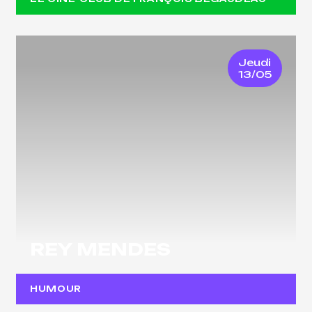
Jeudi
13/05
REY MENDES
HUMOUR