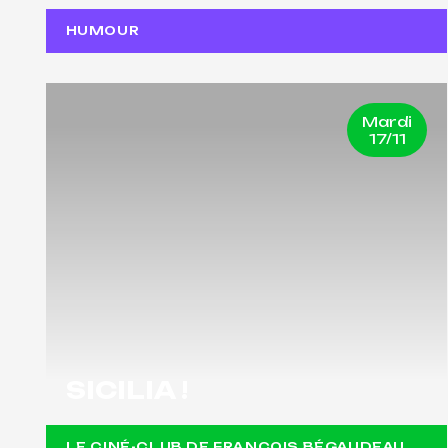
HUMOUR
Mardi
17/11
SICILIA !
LE CINÉ-CLUB DE FRANÇOIS BÉGAUDEAU