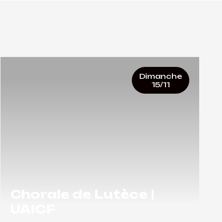
Dimanche
15/11
Chorale de Lutèce |
UAICF