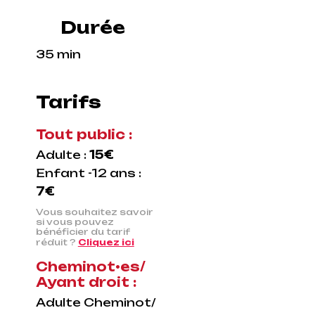
Durée
35 min
Tarifs
Tout public :
Adulte :
15€
Enfant -12 ans :
7€
Vous souhaitez savoir
si vous pouvez
bénéficier du tarif
réduit ?
Cliquez ici
Cheminot•es/
Ayant droit :
Adulte Cheminot/