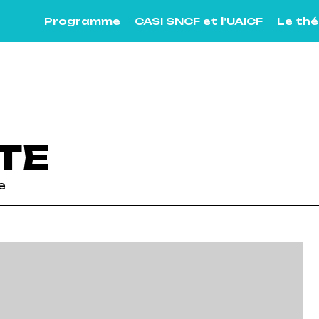
Programme
CASI SNCF et l’UAICF
Le th
TE
e