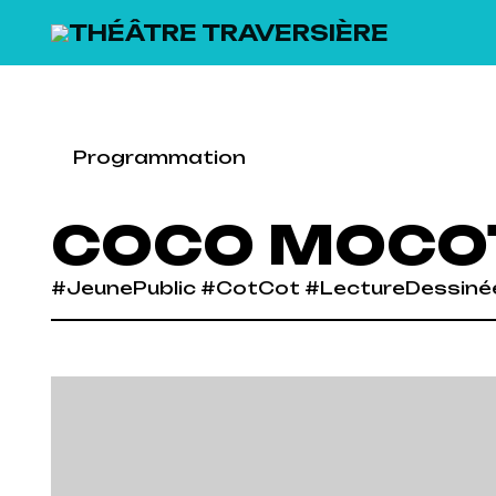
SKIP TO MAIN CONTENT
Programmation
COCO MOCO
#JeunePublic #CotCot #LectureDessiné