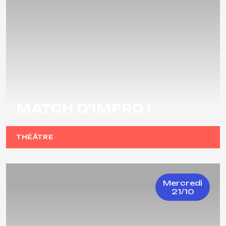
MATCH D'IMPRO !
THÉÂTRE
Mercredi
21/10