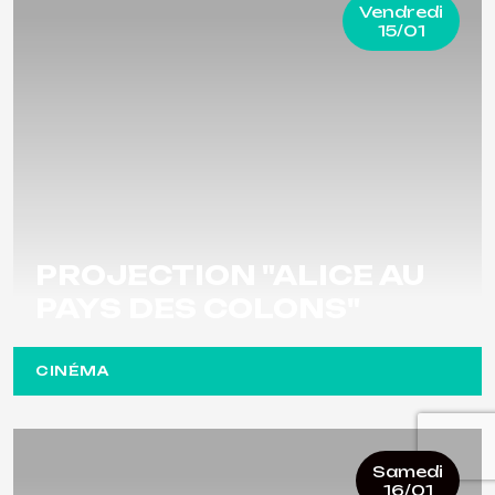
Vendredi
15/01
PROJECTION "ALICE AU
PAYS DES COLONS"
CINÉMA
Samedi
16/01