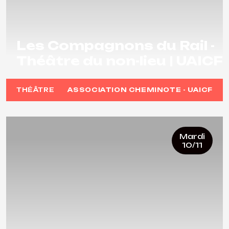
Les Compagnons du Rail -
Théâtre du non-lieu | UAICF
THÉÂTRE
ASSOCIATION CHEMINOTE - UAICF
Mardi
10/11