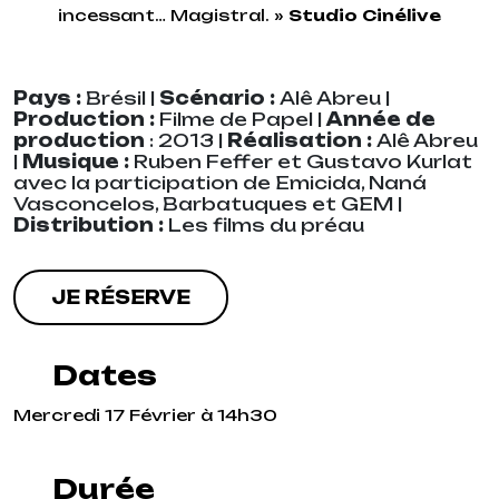
incessant… Magistral. »
Studio Cinélive
Pays :
Brésil |
Scénario :
Alê Abreu |
Production :
Filme de Papel
|
Année de
production
: 2013 |
Réalisation :
Alê Abreu
|
Musique :
Ruben Feffer et Gustavo Kurlat
avec la participation de Emicida, Naná
Vasconcelos, Barbatuques et GEM |
Distribution :
Les films du préau
JE RÉSERVE
Dates
Mercredi 17 Février à 14h30
Durée