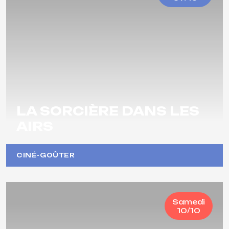
LA SORCIÈRE DANS LES
AIRS
CINÉ-GOÛTER
Samedi
10/10