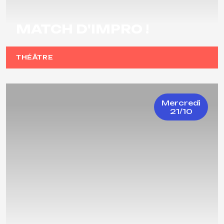
MATCH D'IMPRO !
THÉÂTRE
Mercredi
21/10