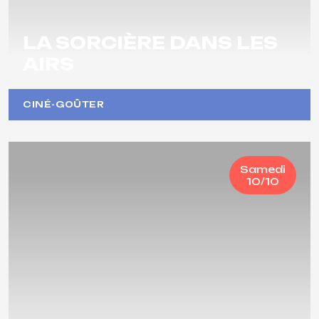
LA SORCIÈRE DANS LES
AIRS
CINÉ-GOÛTER
Samedi
10/10