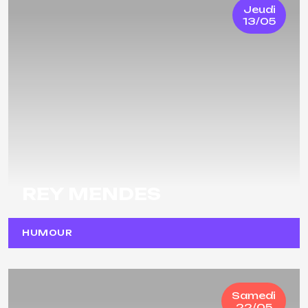
Jeudi
13/05
REY MENDES
HUMOUR
Samedi
22/05