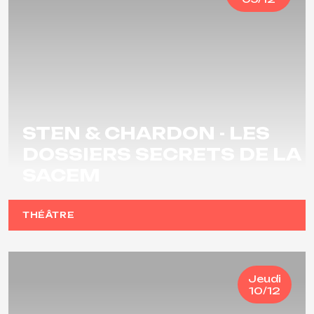
STEN & CHARDON - LES
DOSSIERS SECRETS DE LA
SACEM
THÉÂTRE
Jeudi
10/12