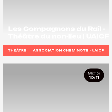
Les Compagnons du Rail -
Théâtre du non-lieu | UAICF
THÉÂTRE
ASSOCIATION CHEMINOTE - UAICF
Mardi
10/11