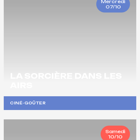
Mercredi
07/10
LA SORCIÈRE DANS LES
AIRS
CINÉ-GOÛTER
Samedi
10/10