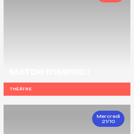
MATCH D'IMPRO !
THÉÂTRE
Mercredi
21/10