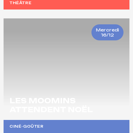
THÉÂTRE
Mercredi
16/12
LES MOOMINS
ATTENDENT NOËL
CINÉ-GOÛTER