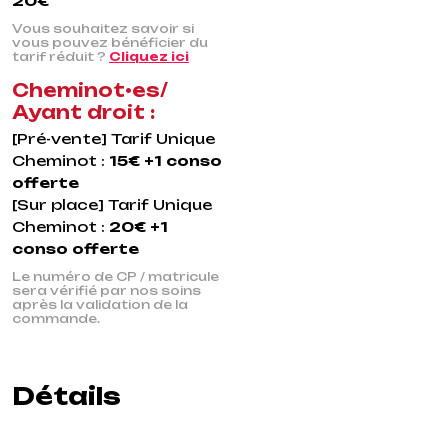
20€
Vous souhaitez savoir si
vous pouvez bénéficier du
tarif réduit ?
Cliquez ici
Cheminot•es/
Ayant droit :
[Pré-vente] Tarif Unique
Cheminot :
15€ +1 conso
offerte
[Sur place] Tarif Unique
Cheminot :
20€ +1
conso offerte
Le numéro de CP / matricule
sera vérifié par nos soins
après la validation de la
commande.
Détails