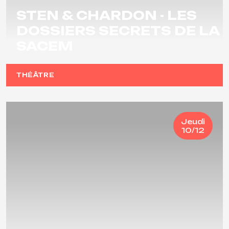
STEN & CHARDON - LES
DOSSIERS SECRETS DE LA
SACEM
THÉÂTRE
Jeudi
10/12