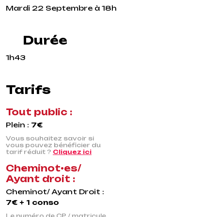
Mardi 22 Septembre à 18h
Durée
1h43
Tarifs
Tout public :
Plein :
7€
Vous souhaitez savoir si
vous pouvez bénéficier du
tarif réduit ?
Cliquez ici
Cheminot•es/
Ayant droit :
Cheminot/ Ayant Droit :
7€ + 1 conso
Le numéro de CP / matricule