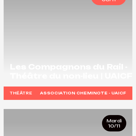
Les Compagnons du Rail -
Théâtre du non-lieu | UAICF
THÉÂTRE
ASSOCIATION CHEMINOTE - UAICF
Mardi
10/11