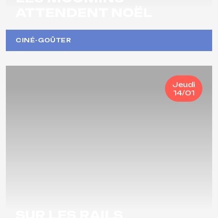
ATTENDENT NOËL
CINÉ-GOÛTER
Jeudi
14/01
SUR LES RAILS