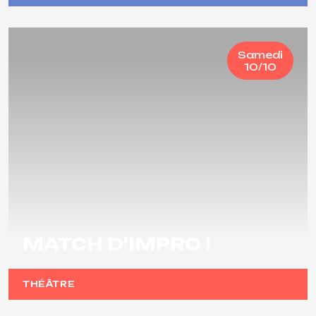
Samedi
10/10
MATCH D'IMPRO !
THÉÂTRE