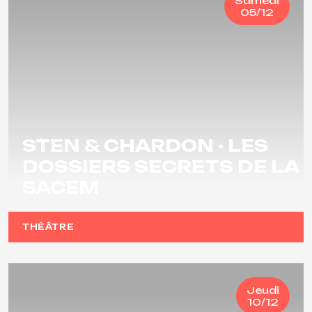
Samedi
05/12
STEN & CHARDON - LES
DOSSIERS SECRETS DE LA
SACEM
THÉÂTRE
Jeudi
10/12