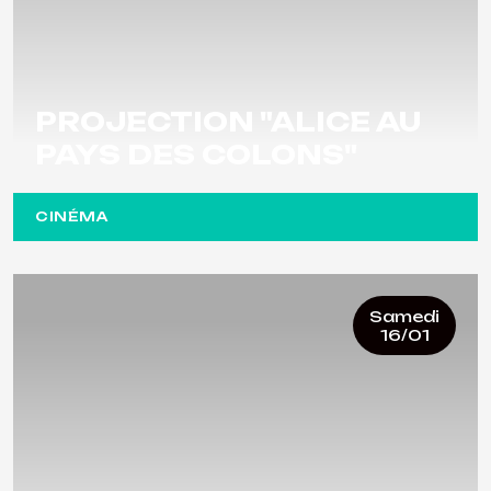
PROJECTION "ALICE AU
PAYS DES COLONS"
CINÉMA
Samedi
16/01