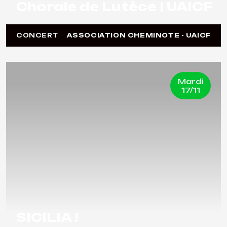
Chorale de Lutèce | UAICF
CONCERT
ASSOCIATION CHEMINOTE - UAICF
Mardi
17/11
SICILIA !