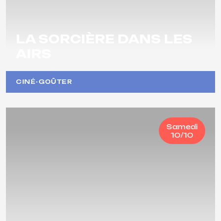
LA SORCIÈRE DANS LES
AIRS
CINÉ-GOÛTER
Samedi
10/10