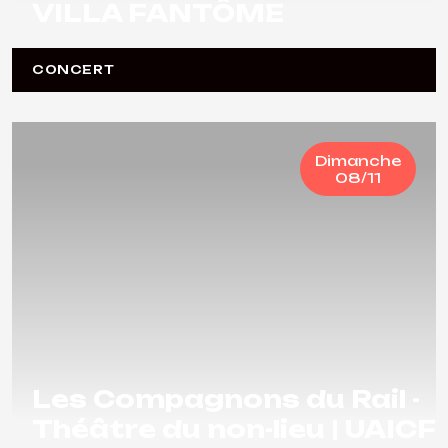
VILLA FANTÔME
CONCERT
Dimanche
08/11
Les Compagnons du Rail -
Théâtre du non-lieu | UAICF