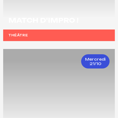
MATCH D'IMPRO !
THÉÂTRE
Mercredi
21/10