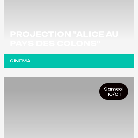
PROJECTION "ALICE AU
PAYS DES COLONS"
CINÉMA
Samedi
16/01