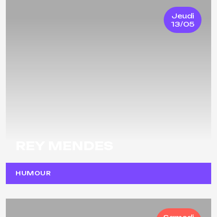
Jeudi
13/05
REY MENDES
HUMOUR