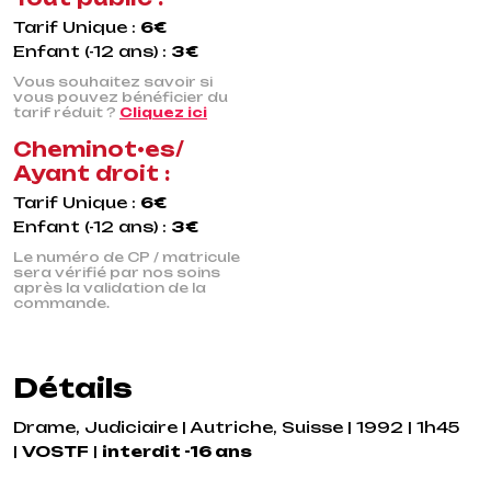
Tarif Unique :
6€
Enfant (-12 ans) :
3€
Vous souhaitez savoir si
vous pouvez bénéficier du
tarif réduit ?
Cliquez ici
Cheminot•es/
Ayant droit :
Tarif Unique :
6€
Enfant (-12 ans) :
3€
Le numéro de CP / matricule
sera vérifié par nos soins
après la validation de la
commande.
Détails
Drame, Judiciaire | Autriche, Suisse | 1992 | 1h45
|
VOSTF
|
interdit -16 ans