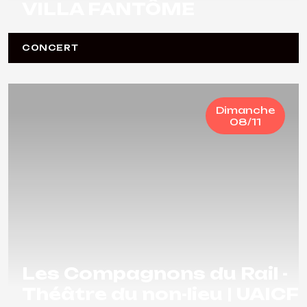
VILLA FANTÔME
CONCERT
Dimanche
08/11
Les Compagnons du Rail -
Théâtre du non-lieu | UAICF