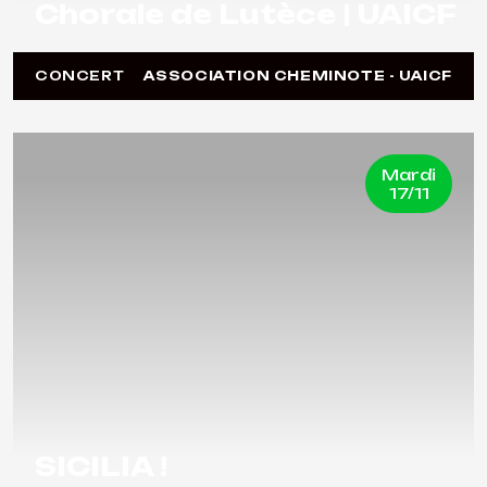
Chorale de Lutèce | UAICF
CONCERT
ASSOCIATION CHEMINOTE - UAICF
Mardi
17/11
SICILIA !