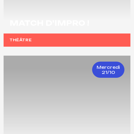
MATCH D'IMPRO !
THÉÂTRE
Mercredi
21/10