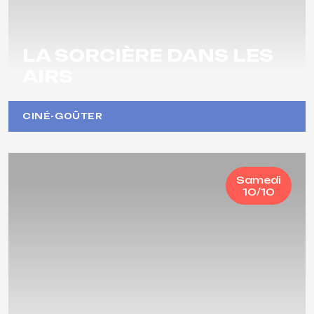
LA SORCIÈRE DANS LES
AIRS
CINÉ-GOÛTER
Samedi
10/10