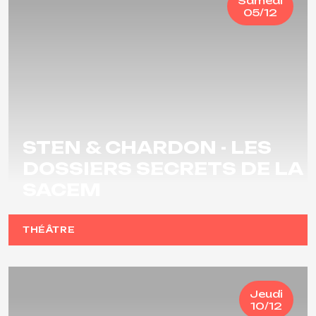
Samedi
05/12
STEN & CHARDON - LES
DOSSIERS SECRETS DE LA
SACEM
THÉÂTRE
Jeudi
10/12