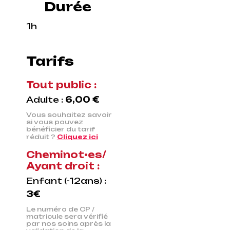
Durée
1h
Tarifs
Tout public :
Adulte :
6,00 €
Vous souhaitez savoir
si vous pouvez
bénéficier du tarif
réduit ?
Cliquez ici
Cheminot•es/
Ayant droit :
Enfant (-12ans) :
3€
Le numéro de CP /
matricule sera vérifié
par nos soins après la