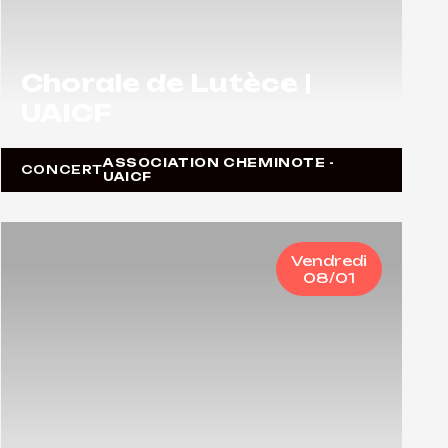
Chorale de Lutèce |
UAICF
ASSOCIATION CHEMINOTE -
CONCERT
UAICF
Vendredi
08/01