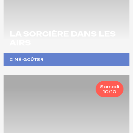
LA SORCIÈRE DANS LES
AIRS
CINÉ-GOÛTER
Samedi
10/10