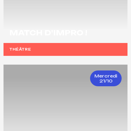
MATCH D'IMPRO !
THÉÂTRE
Mercredi
21/10