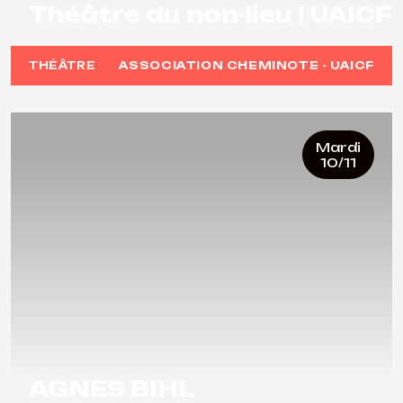
Théâtre du non-lieu | UAICF
THÉÂTRE
ASSOCIATION CHEMINOTE - UAICF
Mardi
10/11
AGNES BIHL