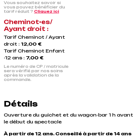
Vous souhaitez savoir si
vous pouvez bénéficier du
tarif réduit ?
Cliquez ici
Cheminot•es/
Ayant droit :
Tarif Cheminot / Ayant
droit :
12,00 €
Tarif Cheminot Enfant
-12 ans :
7,00 €
Le numéro de CP / matricule
sera vérifié par nos soins
après la validation de la
commande.
Détails
Ouverture du guichet et du wagon-bar 1 h avant
le début du spectacle
À partir de 12 ans. Conseillé à partir de 14 ans