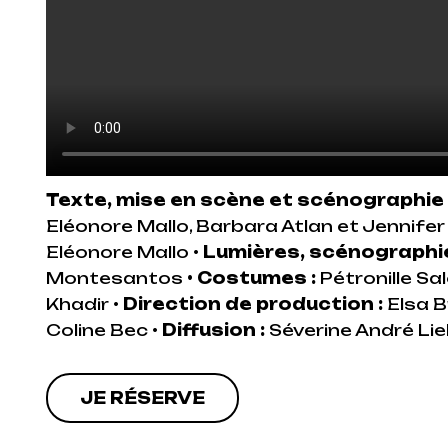
Texte, mise en scène et scénographie 
Eléonore Mallo, Barbara Atlan et Jennif
Eléonore Mallo
•
Lumières, scénographie
Montesantos
•
Costumes :
Pétronille S
Khadir
•
Direction de production :
Elsa 
Coline Bec
•
Diffusion :
Séverine André L
JE RÉSERVE