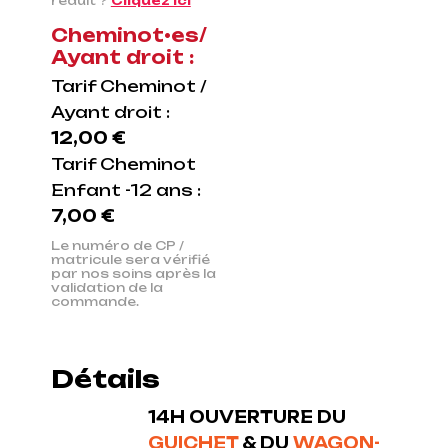
réduit ?
Cliquez ici
Cheminot•es/
Ayant droit :
Tarif Cheminot /
Ayant droit :
12,00 €
Tarif Cheminot
Enfant -12 ans :
7,00 €
Le numéro de CP /
matricule sera vérifié
par nos soins après la
validation de la
commande.
Détails
14H OUVERTURE DU
GUICHET
& DU
WAGON-