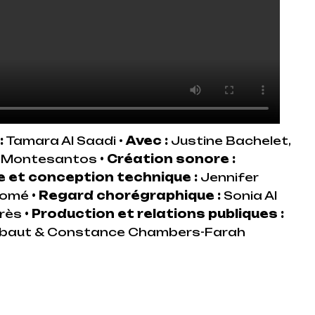
:
Tamara Al Saadi
•
Avec :
Justine Bachelet,
er Montesantos
•
Création sonore :
 et conception technique :
Jennifer
alomé
•
Regard chorégraphique :
Sonia Al
Brès
•
Production et relations publiques :
iebaut & Constance Chambers-Farah