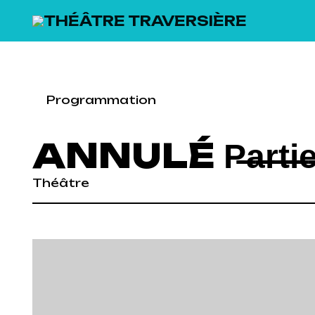
SKIP TO MAIN CONTENT
Programmation
ANNULÉ P̶a̶r̶t̶i̶e
Théâtre