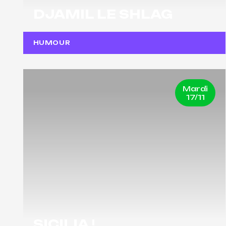
DJAMIL LE SHLAG
HUMOUR
Mardi
17/11
SICILIA !