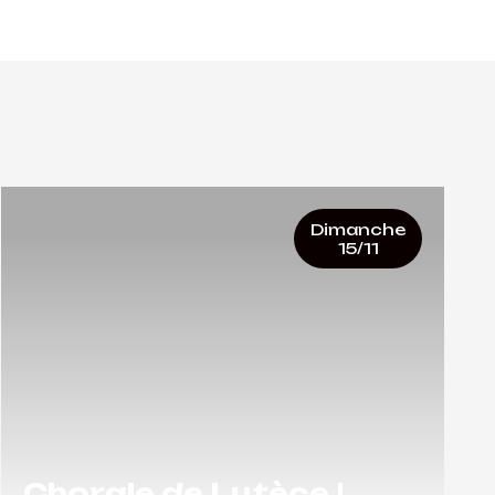
Dimanche
15/11
Chorale de Lutèce |