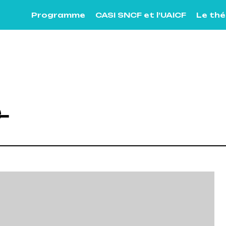
Programme
CASI SNCF et l’UAICF
Le th
̶