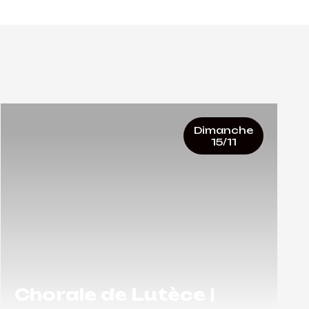
Dimanche
15/11
Chorale de Lutèce |