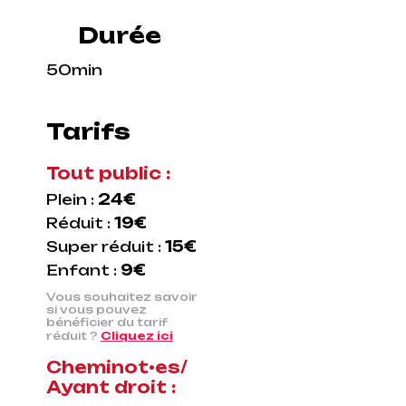
Durée
50min
Tarifs
Tout public :
Plein :
24€
Réduit :
19€
Super réduit :
15€
Enfant :
9€
Vous souhaitez savoir
si vous pouvez
bénéficier du tarif
réduit ?
Cliquez ici
Cheminot•es/
Ayant droit :