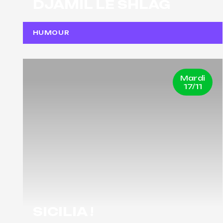
DJAMIL LE SHLAG
HUMOUR
Mardi
17/11
SICILIA !