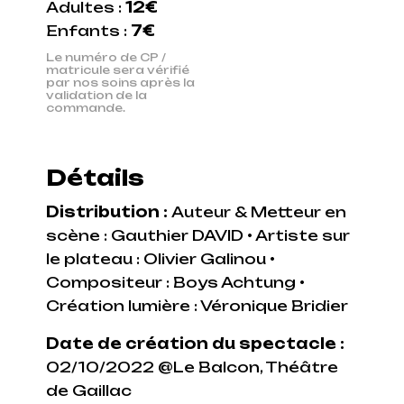
Adultes :
12€
Enfants :
7€
Le numéro de CP /
matricule sera vérifié
par nos soins après la
validation de la
commande.
Détails
Distribution :
Auteur & Metteur en
scène : Gauthier DAVID • Artiste sur
le plateau : Olivier Galinou •
Compositeur : Boys Achtung •
Création lumière : Véronique Bridier
Date de création du spectacle :
02/10/2022 @Le Balcon, Théâtre
de Gaillac