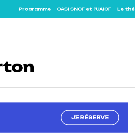
Programme
CASI SNCF et l’UAICF
Le th
rton
Next
JE RÉSERVE