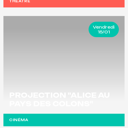
THÉÂTRE
Vendredi
15/01
PROJECTION "ALICE AU
PAYS DES COLONS"
CINÉMA