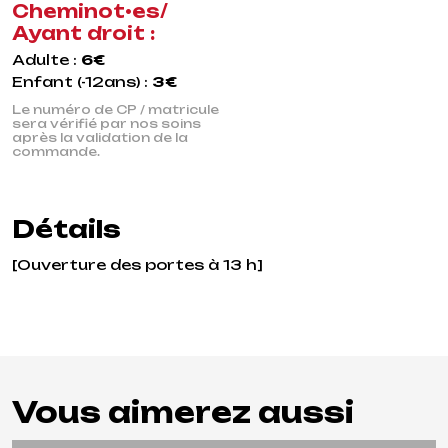
Cheminot•es/
Ayant droit :
Adulte :
6€
Enfant (-12ans) :
3€
Le numéro de CP / matricule
sera vérifié par nos soins
après la validation de la
commande.
Détails
[Ouverture des portes à 13 h]
Vous aimerez aussi