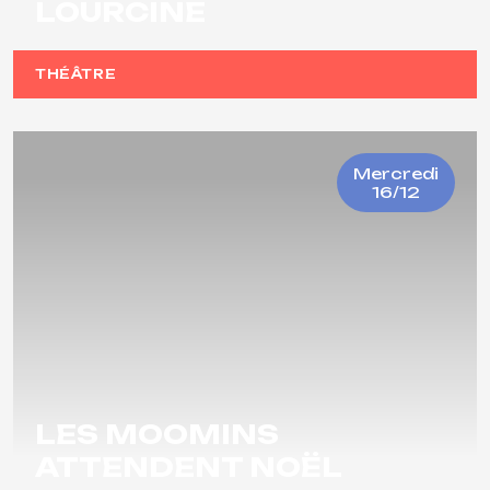
LOURCINE
THÉÂTRE
Mercredi
16/12
LES MOOMINS
ATTENDENT NOËL