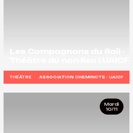
Les Compagnons du Rail -
Théâtre du non-lieu | UAICF
THÉÂTRE
ASSOCIATION CHEMINOTE - UAICF
Mardi
10/11