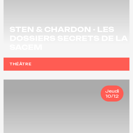
STEN & CHARDON - LES
DOSSIERS SECRETS DE LA
SACEM
THÉÂTRE
Jeudi
10/12