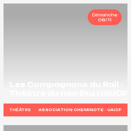
Dimanche
08/11
Les Compagnons du Rail -
Théâtre du non-lieu | UAICF
THÉÂTRE
ASSOCIATION CHEMINOTE - UAICF