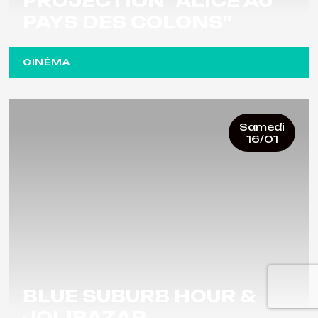
PROJECTION "ALICE AU
PAYS DES COLONS"
CINÉMA
Samedi
16/01
BLUE SUBURB HOUR &
JOLIBAZAR