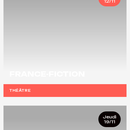
12/11
FRANCE-FICTION
THÉÂTRE
Jeudi
19/11