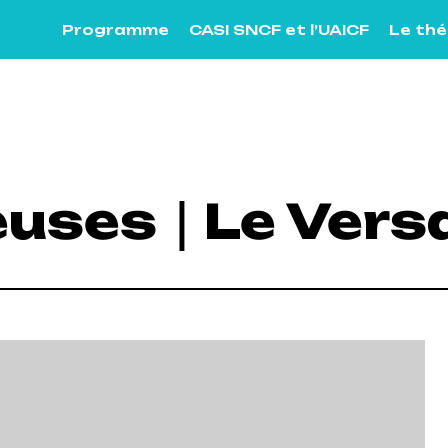
Programme
CASI SNCF et l’UAICF
Le th
euses｜Le Vers