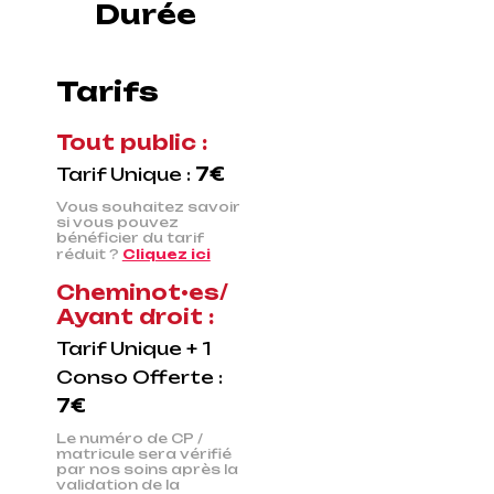
Durée
Tarifs
Tout public :
Tarif Unique :
7€
Vous souhaitez savoir
si vous pouvez
bénéficier du tarif
réduit ?
Cliquez ici
Cheminot•es/
Ayant droit :
Tarif Unique + 1
Conso Offerte :
7€
Le numéro de CP /
matricule sera vérifié
par nos soins après la
validation de la