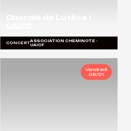
Chorale de Lutèce |
UAICF
ASSOCIATION CHEMINOTE -
CONCERT
UAICF
Vendredi
08/01