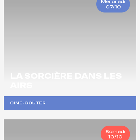
Mercredi
07/10
LA SORCIÈRE DANS LES
AIRS
CINÉ-GOÛTER
Samedi
10/10