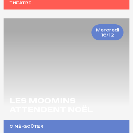
THÉÂTRE
Mercredi
16/12
LES MOOMINS
ATTENDENT NOËL
CINÉ-GOÛTER