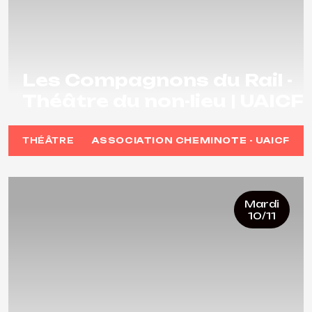
Les Compagnons du Rail -
Théâtre du non-lieu | UAICF
THÉÂTRE
ASSOCIATION CHEMINOTE - UAICF
Mardi
10/11