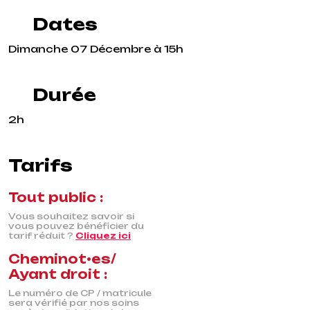
Dates
Dimanche 07 Décembre à 15h
Durée
2h
Tarifs
Tout public :
Vous souhaitez savoir si
vous pouvez bénéficier du
tarif réduit ?
Cliquez ici
Cheminot•es/
Ayant droit :
Le numéro de CP / matricule
sera vérifié par nos soins