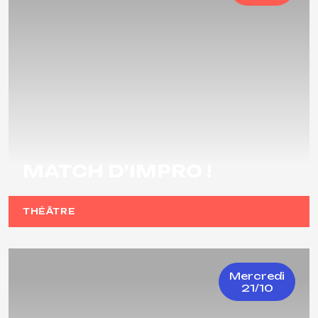
MATCH D'IMPRO !
THÉÂTRE
Mercredi
21/10