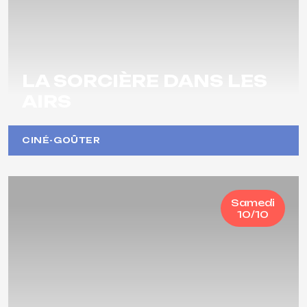
LA SORCIÈRE DANS LES
AIRS
CINÉ-GOÛTER
Samedi
10/10