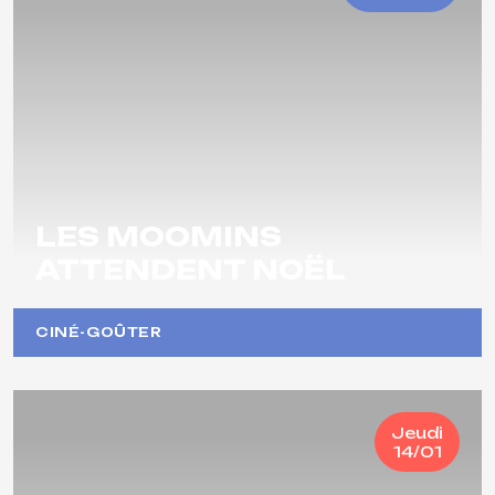
LES MOOMINS
ATTENDENT NOËL
CINÉ-GOÛTER
Jeudi
14/01