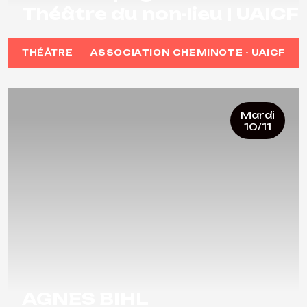
Théâtre du non-lieu | UAICF
THÉÂTRE
ASSOCIATION CHEMINOTE - UAICF
Mardi
10/11
AGNES BIHL