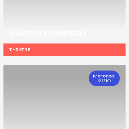
MATCH D'IMPRO !
THÉÂTRE
Mercredi
21/10