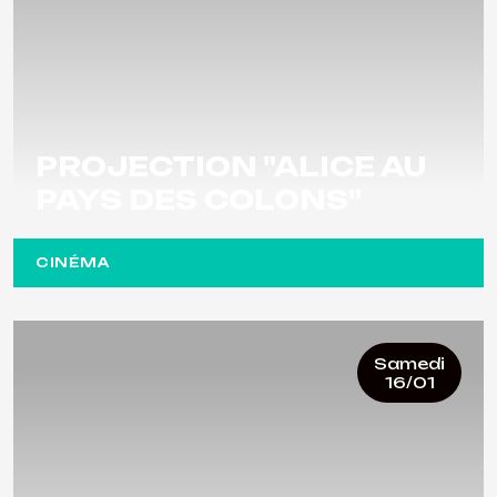
PROJECTION "ALICE AU
PAYS DES COLONS"
CINÉMA
Samedi
16/01