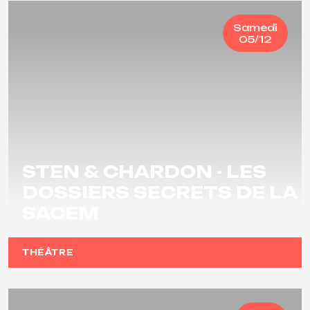
Samedi
05/12
STEN & CHARDON - LES
DOSSIERS SECRETS DE LA
SACEM
THÉÂTRE