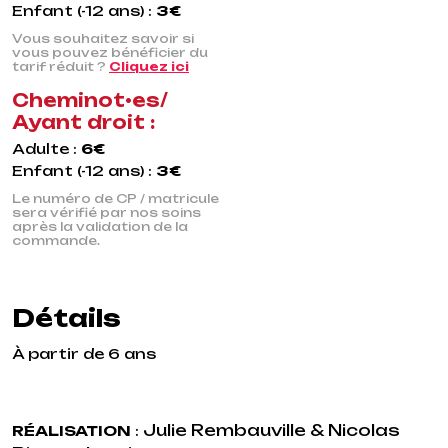
Enfant (-12 ans) :
3€
Vous souhaitez savoir si
vous pouvez bénéficier du
tarif réduit ?
Cliquez ici
Cheminot•es/
Ayant droit :
Adulte :
6€
Enfant (-12 ans) :
3€
Le numéro de CP / matricule
sera vérifié par nos soins
après la validation de la
commande.
Détails
À partir de 6 ans
Julie Rembauville & Nicolas
RÉALISATION
: