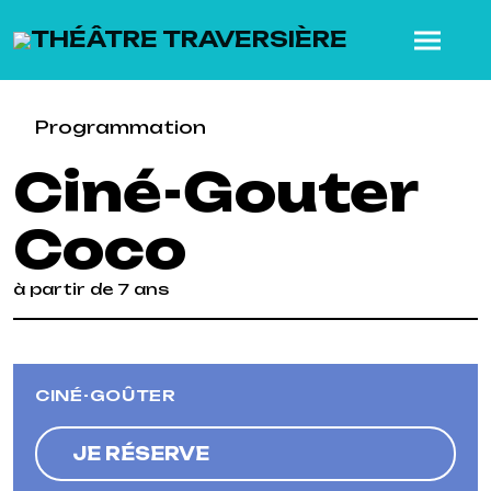
SKIP TO MAIN CONTENT
Programmation
Ciné-Gouter
Coco
à partir de 7 ans
Previous
Next
CINÉ-GOÛTER
JE RÉSERVE