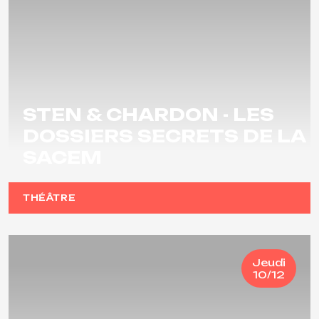
STEN & CHARDON - LES
DOSSIERS SECRETS DE LA
SACEM
THÉÂTRE
Jeudi
10/12