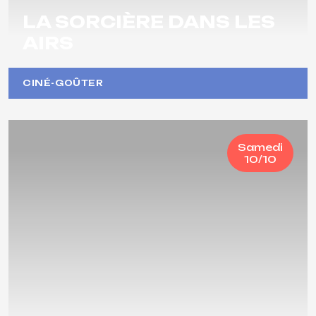
LA SORCIÈRE DANS LES
AIRS
CINÉ-GOÛTER
Samedi
10/10