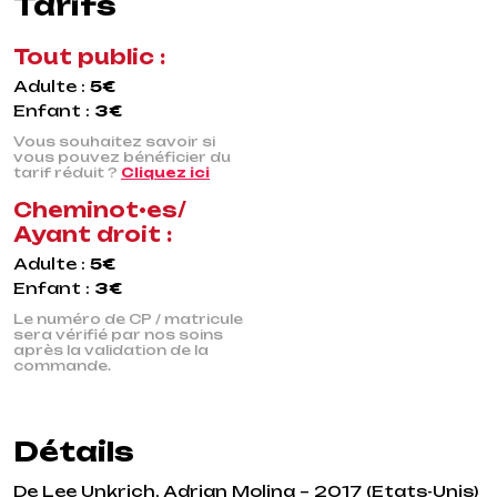
Tarifs
Tout public :
Adulte :
5€
Enfant :
3€
Vous souhaitez savoir si
vous pouvez bénéficier du
tarif réduit ?
Cliquez ici
Cheminot•es/
Ayant droit :
Adulte :
5€
Enfant :
3€
Le numéro de CP / matricule
sera vérifié par nos soins
après la validation de la
commande.
Détails
De Lee Unkrich, Adrian Molina – 2017 (Etats-Unis)