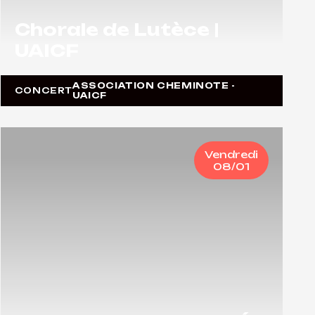
Chorale de Lutèce |
UAICF
ASSOCIATION CHEMINOTE -
CONCERT
UAICF
Vendredi
08/01