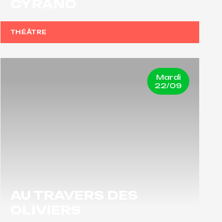
CYRANO
THÉÂTRE
Mardi
22/09
AU TRAVERS DES
OLIVIERS