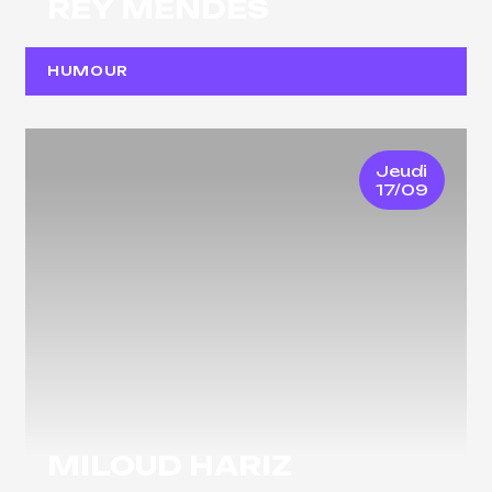
REY MENDES
HUMOUR
Jeudi
17/09
MILOUD HARIZ