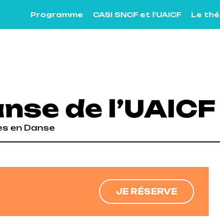
Programme
CASI SNCF et l’UAICF
Le th
anse de l’UAICF
es en Danse
Next
JE RÉSERVE