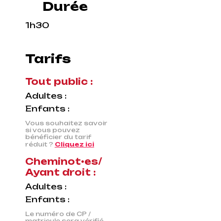
Durée
1h30
Tarifs
Tout public :
Adultes :
Enfants :
Vous souhaitez savoir
si vous pouvez
bénéficier du tarif
réduit ?
Cliquez ici
Cheminot•es/
Ayant droit :
Adultes :
Enfants :
Le numéro de CP /
matricule sera vérifié