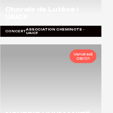
Chorale de Lutèce |
UAICF
ASSOCIATION CHEMINOTE -
CONCERT
UAICF
Vendredi
08/01