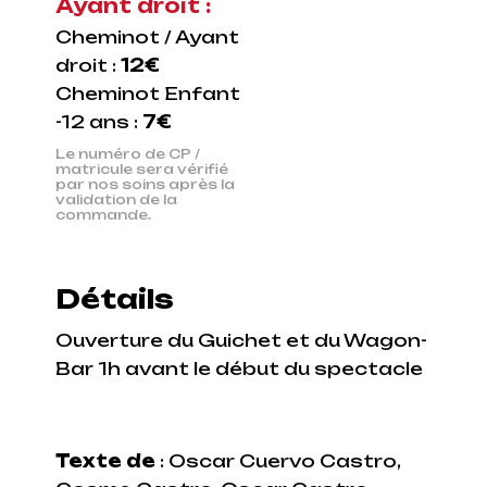
Ayant droit :
Cheminot / Ayant
droit :
12€
Cheminot Enfant
-12 ans :
7€
Le numéro de CP /
matricule sera vérifié
par nos soins après la
validation de la
commande.
Détails
Ouverture du Guichet et du Wagon-
Bar 1h avant le début du spectacle
Texte de
: Oscar Cuervo Castro,