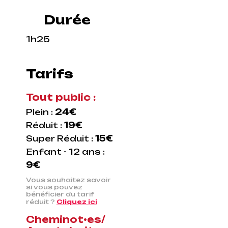
Durée
1h25
Tarifs
Tout public :
Plein :
24€
Réduit :
19€
Super Réduit :
15€
Enfant - 12 ans :
9€
Vous souhaitez savoir
si vous pouvez
bénéficier du tarif
réduit ?
Cliquez ici
Cheminot•es/