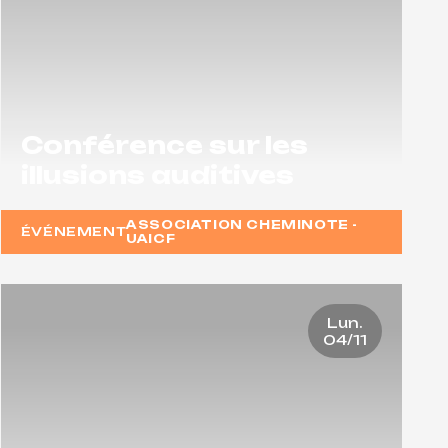
Conférence sur les
illusions auditives
ASSOCIATION CHEMINOTE -
ÉVÉNEMENT
UAICF
Lun.
04/11