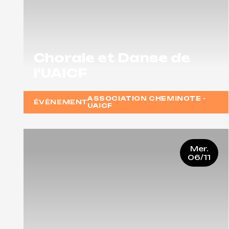
Chorale et Danse de
l'UAICF
ASSOCIATION CHEMINOTE -
ÉVÉNEMENT
UAICF
Mer.
06/11