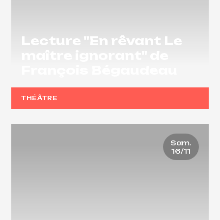
Lecture "En rêvant Le
maître ignorant" de
François Bégaudeau
THÉÂTRE
Sam.
16/11