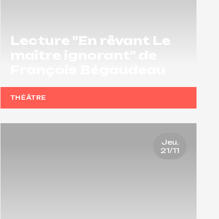
Lecture "En rêvant Le
maître ignorant" de
François Bégaudeau
THÉÂTRE
Jeu.
21/11