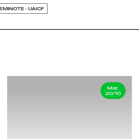
MINOTE - UAICF
Mar.
20/10